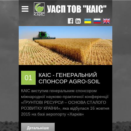
КАІС - ГЕНЕРАЛЬНИЙ
01
СПОНСОР AGRO-SOIL
КАІС виступив генеральним спонсором
міжнародної науково-практичної конференції
«ҐРУНТОВІ РЕСУРСИ – ОСНОВА СТАЛОГО
РОЗВИТКУ КРАЇНИ», яка відбулася 16 жовтня
2015 на базі аеропорту «Харків»
Детальніше